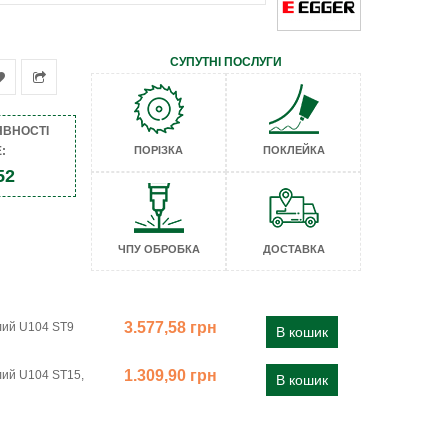
СУПУТНІ ПОСЛУГИ
ЯВНОСТІ
:
ПОРІЗКА
ПОКЛЕЙКА
52
ЧПУ ОБРОБКА
ДОСТАВКА
3.577,58 грн
лий U104 ST9
В кошик
1.309,90 грн
лий U104 ST15,
В кошик