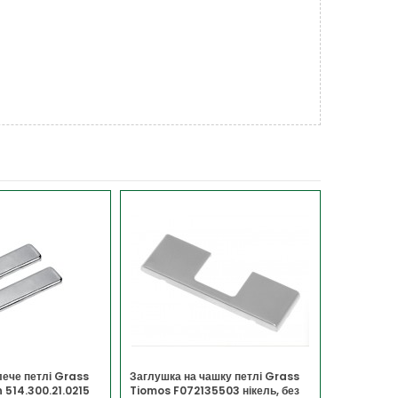
лече петлі Grass
Заглушка на чашку петлі Grass
Розсувна с
 514.300.21.0215
Tiomos F072135503 нікель, без
нижній чор