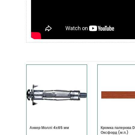
т. Ролик
Анкер Моллі 4х65 мм
Кромка паперова 
Оксфорд (м.п.)