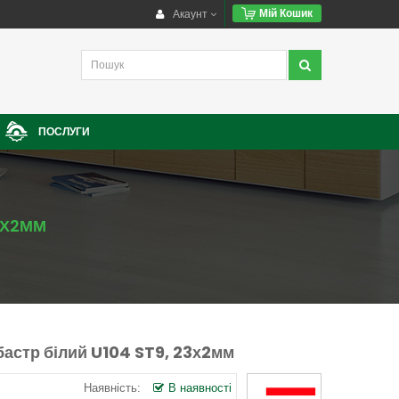
Акаунт
Мій Кошик
ПОСЛУГИ
3Х2ММ
астр білий U104 ST9, 23х2мм
Наявність:
В наявності