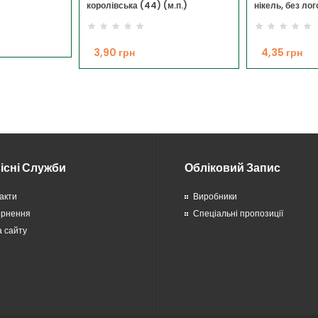
королівська (44) (м.п.)
нікель, без ло
3,90 грн
4,35 грн
існі Служби
Обліковий Запис
акти
Виробники
ернення
Спеціальні пропозиції
 сайту