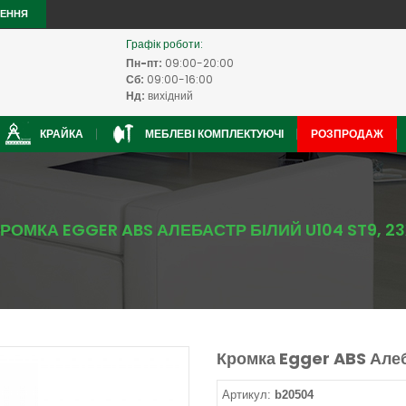
ЛЕННЯ
Графік роботи:
Пн-пт:
09:00-20:00
Сб:
09:00-16:00
Нд:
вихідний
КРАЙКА
МЕБЛЕВІ КОМПЛЕКТУЮЧІ
РОЗПРОДАЖ
РОМКА EGGER ABS АЛЕБАСТР БІЛИЙ U104 ST9, 2
Кромка Egger ABS Алеб
Артикул:
b20504