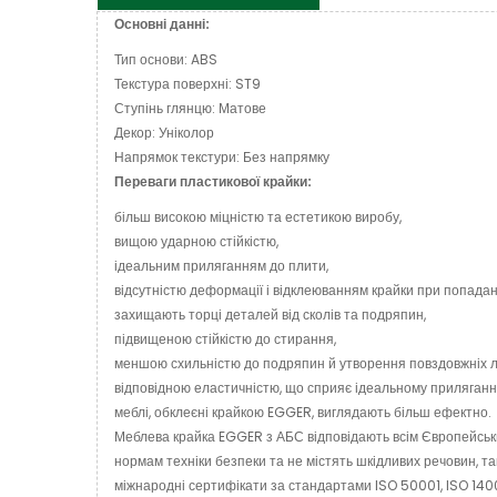
Основні данні:
Тип основи: ABS
Текстура поверхні: ST9
Ступінь глянцю: Матове
Декор: Уніколор
Напрямок текстури: Без напрямку
Переваги пластикової крайки:
більш високою міцністю та естетикою виробу,
вищою ударною стійкістю,
ідеальним приляганням до плити,
відсутністю деформації і відклеюванням крайки при попадан
захищають торці деталей від сколів та подряпин,
підвищеною стійкістю до стирання,
меншою схильністю до подряпин й утворення повздовжніх лі
відповідною еластичністю, що сприяє ідеальному приляганн
меблі, обклеєні крайкою EGGER, виглядають більш ефектно.
Меблева крайка EGGER з АБС відповідають всім Європейськ
нормам техніки безпеки та не містять шкідливих речовин, та
міжнародні сертифікати за стандартами ISO 50001, ISO 140