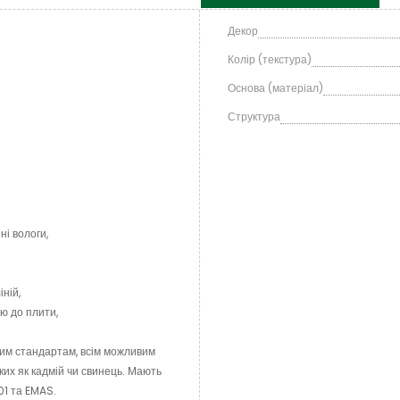
Декор
Колір (текстура)
Основа (матеріал)
Структура
ні вологи,
ній,
ю до плити,
им стандартам, всім можливим
ких як кадмій чи свинець. Мають
01 та EMAS.