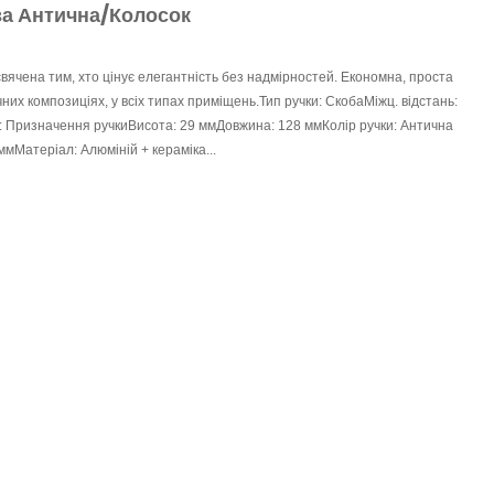
за Антична/Колосок
свячена тим, хто цінує елегантність без надмірностей. Економна, проста
них композиціях, у всіх типах приміщень.Тип ручки: СкобаМіжц. відстань:
і: Призначення ручкиВисота: 29 ммДовжина: 128 ммКолір ручки: Антична
мМатеріал: Алюміній + кераміка...