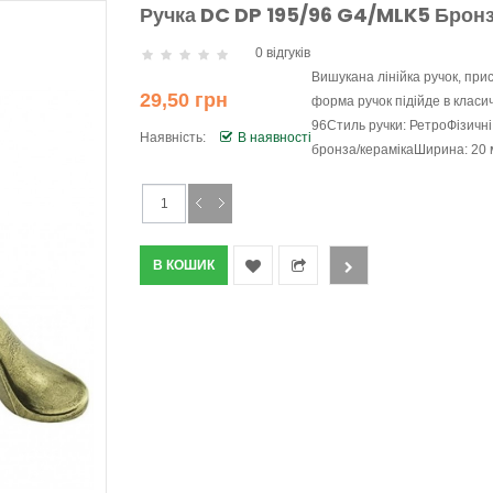
Ручка DC DP 195/96 G4/MLK5 Брон
0 відгуків
Вишукана лінійка ручок, при
29,50 грн
форма ручок підійде в класич
96Стиль ручки: РетроФізичн
Наявність:
В наявності
бронза/керамікаШирина: 20 м