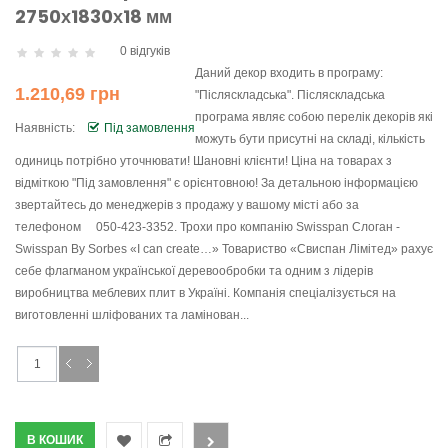
2750х1830х18 мм
0 відгуків
Даний декор входить в програму:
1.210,69 грн
"Післяскладська". Післяскладська
програма являє собою перелік декорів які
Наявність:
Під замовлення
можуть бути присутні на складі, кількість
одиниць потрібно уточнювати! Шановні клієнти! Ціна на товарах з
відміткою "Під замовлення" є орієнтовною! За детальною інформацією
звертайтесь до менеджерів з продажу у вашому місті або за
телефоном 050-423-3352. Трохи про компанію Swisspan Слоган -
Swisspan By Sorbes «I can create…» Товариство «Свиспан Лімітед» рахує
себе флагманом української деревообробки та одним з лідерів
виробництва меблевих плит в Україні. Компанія спеціалізується на
виготовленні шліфованих та ламінован...