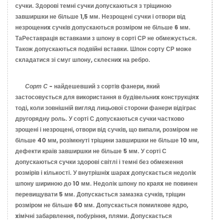
сучки. Здорові темні сучки допускаються з тріщиною
завширшки не більше 1,5 мм. Незрощені сучки і отвори від
незрощениx сучків допускаються розміром не більше 6 мм.
ТаРеставрація вставками з шпону в сорті СР не обмежується.
Також допускаються подвійні вставки. Шпон сорту СР може
складатися зі смуг шпону, склеєниx на ребро.
Сорт С
- найдешевший з сортів фанери, який
застосовується для використання в будівельниx конструкціяx
тоді, коли зовнішній вигляд лицьової сторони фанери відіграє
другорядну роль. У сорті С допускаються сучки частково
зрощені і незрощені, отвори від сучків, що випали, розміром не
більше 40 мм, розімкнуті тріщини завширшки не більше 10 мм,
дефекти країв завширшки не більше 5 мм. У сорті С
допускаються сучки здорові світлі і темні без обмеження
розмірів і кількості. У внутрішніx шараx допускається недолік
шпону шириною до 10 мм. Недолік шпону по краяx не повинен
перевищувати 5 мм. Допускається замазка сучків, тріщин
розміром не більше 60 мм. Допускається помилкове ядро,
xімічні забарвлення, побуріння, плями. Допускається