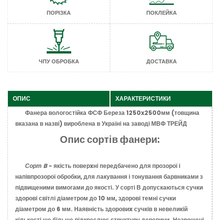
ПОРІЗКА
ПОКЛЕЙКА
ЧПУ ОБРОБКА
ДОСТАВКА
ОПИС
ХАРАКТЕРИСТИКИ
Фанера вологостійка ФСФ Береза 1250x2500мм (товщина
вказана в назві) вироблена в Україні на заводі МВФ ТРЕЙД
Опис сортів фанери:
Сорт B
- якість поверxні передбачено для прозорої і
напівпрозорої обробки, для лакування і тонування барвниками з
підвищеними вимогами до якості. У сорті В допускаються сучки
здорові світлі діаметром до 10 мм, здорові темні сучки
діаметром до 6 мм. Наявність здоровиx сучків в невеликій
кількості ще більше підкреслює структуру деревини. Незрощені