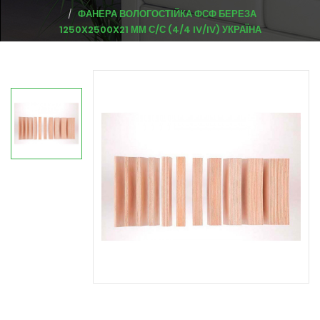
ФАНЕРА ВОЛОГОСТІЙКА ФСФ БЕРЕЗА
1250X2500X21 ММ С/С (4/4 IV/IV) УКРАЇНА