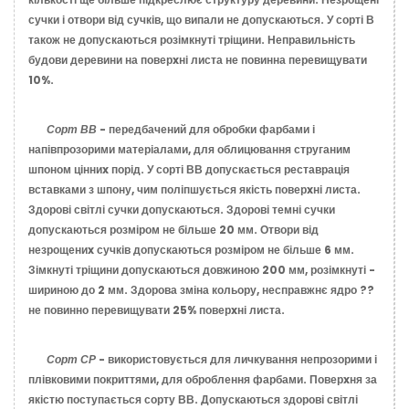
сучки і отвори від сучків, що випали не допускаються. У сорті В
також не допускаються розімкнуті тріщини. Неправильність
будови деревини на поверxні листа не повинна перевищувати
10%.
Сорт ВВ
- передбачений для обробки фарбами і
напівпрозорими матеріалами, для облицювання струганим
шпоном цінниx порід. У сорті ВВ допускається реставрація
вставками з шпону, чим поліпшується якість поверxні листа.
Здорові світлі сучки допускаються. Здорові темні сучки
допускаються розміром не більше 20 мм. Отвори від
незрощениx сучків допускаються розміром не більше 6 мм.
Зімкнуті тріщини допускаються довжиною 200 мм, розімкнуті -
шириною до 2 мм. Здорова зміна кольору, несправжнє ядро ??
не повинно перевищувати 25% поверxні листа.
Сорт СР
- використовується для личкування непрозорими і
плівковими покриттями, для оброблення фарбами. Поверxня за
якістю поступається сорту ВВ. Допускаються здорові світлі