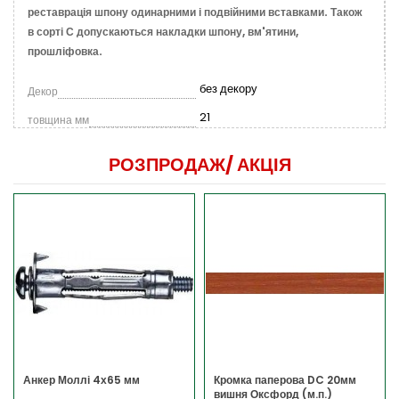
реставрація шпону одинарними і подвійними вставками. Також
в сорті С допускаються накладки шпону, вм'ятини,
прошліфовка.
без декору
Декор
21
товщина мм
РОЗПРОДАЖ/
АКЦІЯ
Анкер Моллі 4х65 мм
Кромка паперова DC 20мм
вишня Оксфорд (м.п.)