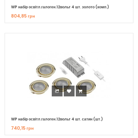
WP набір освітл.галоген.12вольт 4 шт. золото (комп.)
804,85 грн
WP набір освітл.галоген.12вольт 4 шт. сатин (шт.)
740,15 грн