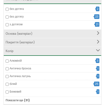
без дотяга
2
без дотягу
23
з дотягом
21
Основа (матеріал)
Покриття (матеріал)
Колір
Алюміній
3
Антична бронза
1
Антична латунь
1
білий
25
Бежевий
1
Блакитний королівський
1
Показати ще (31)