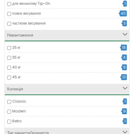
для механізму Tip-On
1
повне висування
40
часткове висування
3
Навантаження
25 кг
18
35 кг
4
40 кг
9
45 кг
13
Колекція
Classic
1
Modern
9
Retro
1
Тип закриття/відкриття