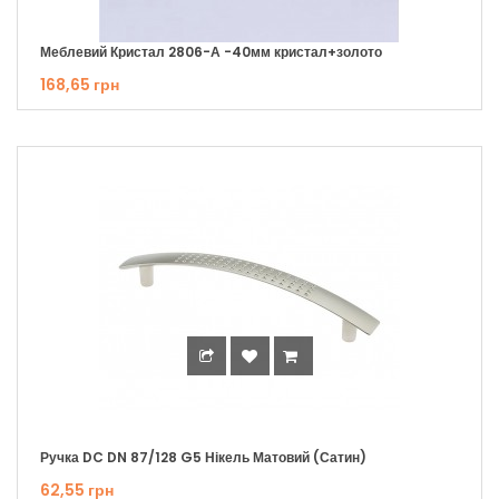
срібний
7
Хром
33
Меблевий Кристал 2806-А -40мм кристал+золото
Чорний
2
168,65 грн
Ручка DC DN 87/128 G5 Нікель Матовий (Сатин)
62,55 грн