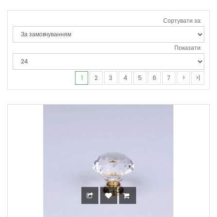
Коричневий
1
Сортувати за:
Коричневий світлий
1
Латунь
3
Показати:
Мідь
1
Макасар амазонка
1
1
2
3
4
5
6
7
>
>|
Матовий нікель
2
Махонь
1
нікель
2
Ріголєтто
2
Сірий
4
Сатин
5
Синій
2
срібло
1