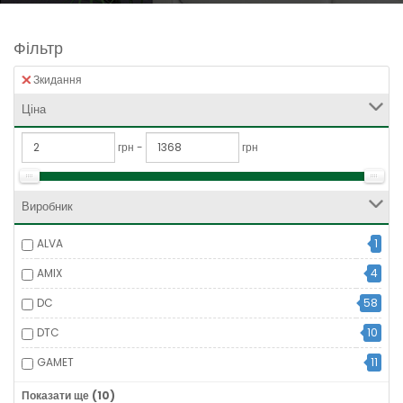
Фільтр
Зкидання
Ціна
грн -
грн
Виробник
ALVA
1
AMIX
4
DC
58
DTC
10
GAMET
11
Giff
2
Показати ще (10)