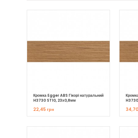
Кромка Egger ABS Гікорі натуральний
Кромка
H3730 ST10, 23х0,8мм
H3730
22,45 грн
34,70