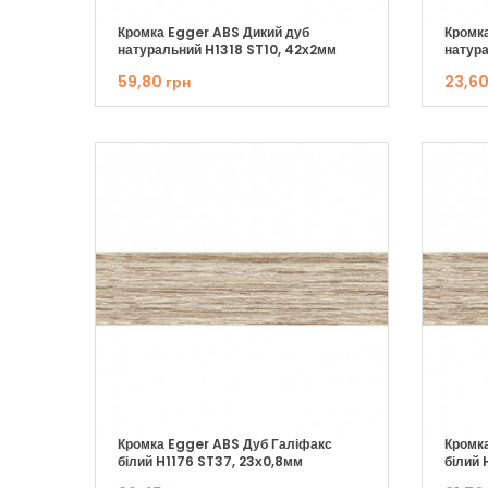
Кромка Egger ABS Дикий дуб
Кромк
натуральний H1318 ST10, 42х2мм
натура
59,80 грн
23,60
Кромка Egger ABS Дуб Галіфакс
Кромк
білий H1176 ST37, 23х0,8мм
білий 