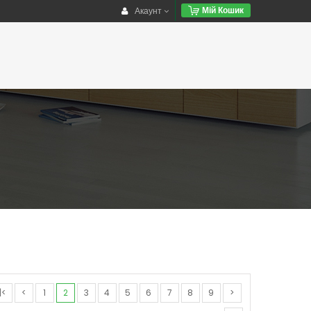
Акаунт
Мій Кошик
|<
<
1
2
3
4
5
6
7
8
9
>