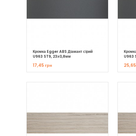
Кромка Egger ABS Діамант сірий
Кромка
U963 ST9, 23х0,8мм
U963 
17,45 грн
25,65