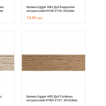
іно
Кромка Egger ABS Дуб Бардоліно
мм
натуральний H1145 ST10, 42х2мм
74,55 грн
кс
Кромка Egger ABS Дуб Галіфакс
натуральний H1180 ST37, 23х0,8мм