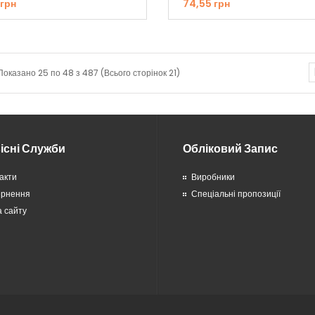
 грн
74,55 грн
Показано 25 по 48 з 487 (Всього сторінок 21)
існі Служби
Обліковий Запис
акти
Виробники
ернення
Спеціальні пропозиції
 сайту