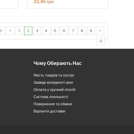
22,45 грн
|<
<
1
2
3
4
5
6
7
8
9
>
>|
Чому Обирають Нас
Якість товарів та послуг
Завжди конкуренті ціни
Оплата у зручний спосіб
Система лояльності
Повернення та обміни
Варіанти доставки