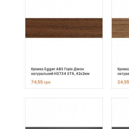
Кромка Egger ABS Горіх Діжон
Кромка
натуральний H3734 ST9, 42х2мм
натур
74,55 грн
24,55