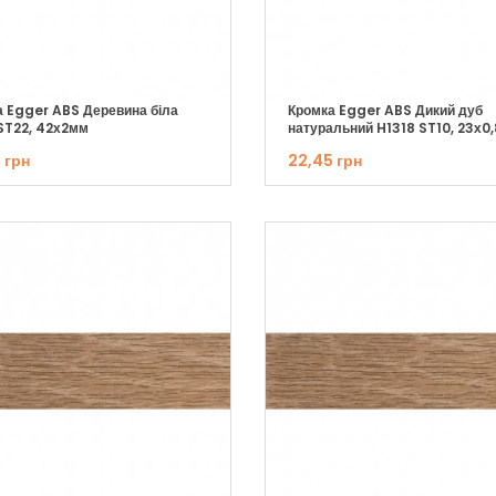
а Egger ABS Деревина біла
Кромка Egger ABS Дикий дуб
ST22, 42х2мм
натуральний H1318 ST10, 23х0
 грн
22,45 грн