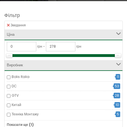
Фільтр
Зкидання
Ціна
грн -
грн
Виробник
Bolis Italia
11
DC
53
GTV
28
Китай
10
Техніка Монтажу
5
Україна
3
Показати ще (1)