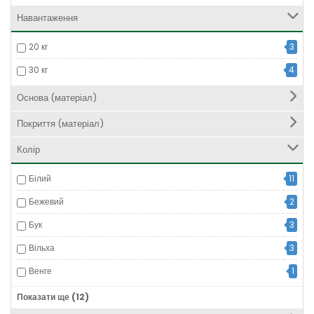
Навантаження
20 кг
3
30 кг
4
Основа (матеріал)
Покриття (матеріал)
Колір
Білий
11
Бежевий
2
Бук
3
Вільха
3
Венге
1
Вишня
3
Показати ще (12)