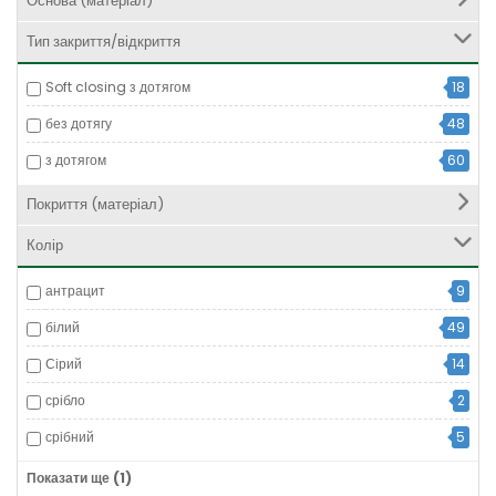
Основа (матеріал)
Тип закриття/відкриття
Soft closing з дотягом
18
без дотягу
48
з дотягом
60
Покриття (матеріал)
Колір
антрацит
9
білий
49
Сірий
14
срібло
2
срібний
5
хром
91
Показати ще (1)