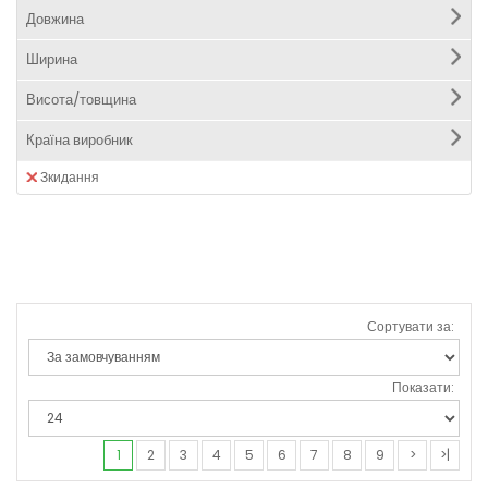
Довжина
Ширина
Висота/товщина
Країна виробник
Зкидання
Сортувати за:
Показати:
1
2
3
4
5
6
7
8
9
>
>|