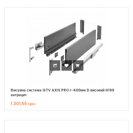
Висувна система GTV AXIS PRO I-400мм D високий H199
антрацит
1.301,55 грн