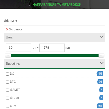
НАПРАВЛЯЮЧІ ТА МЕТАБОКСИ
Фільтр
Зкидання
Ціна
грн -
грн
Виробник
DC
45
DTC
26
GAMET
7
Grass
7
GTV
68