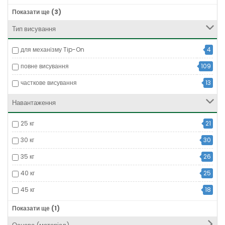
Lareka
4
Показати ще (3)
Linken System
44
Тип висування
БУТОР-ПЛИТ
1
для механізму Tip-On
4
повне висування
109
часткове висування
13
Навантаження
25 кг
21
30 кг
30
35 кг
26
40 кг
25
45 кг
18
8 кг
6
Показати ще (1)