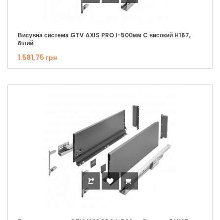
Висувна система GTV AXIS PRO I-500мм C високий H167,
білий
1.581,75 грн